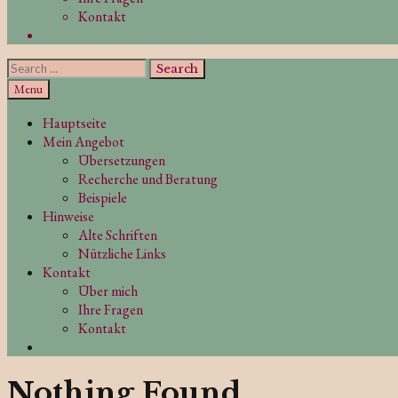
Kontakt
Search
Search
for:
Search
Menu
Hauptseite
Mein Angebot
Übersetzungen
Recherche und Beratung
Beispiele
Hinweise
Alte Schriften
Nützliche Links
Kontakt
Über mich
Ihre Fragen
Kontakt
Search
Nothing Found