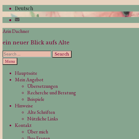
Skip
Deutsch
to
content
Arin Dachner
ein neuer Blick aufs Alte
Search
for:
Search
Menu
Hauptseite
Mein Angebot
Übersetzungen
Recherche und Beratung
Beispiele
Hinweise
Alte Schriften
Nützliche Links
Kontakt
Über mich
Ihre Fragen