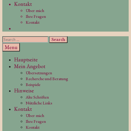
Kontakt
Über mich
Ihre Fragen
Kontakt
Search
Search
for:
Search
Menu
Hauptseite
Mein Angebot
Übersetzungen
Recherche und Beratung
Beispiele
Hinweise
Alte Schriften
Nützliche Links
Kontakt
Über mich
Ihre Fragen
Kontakt