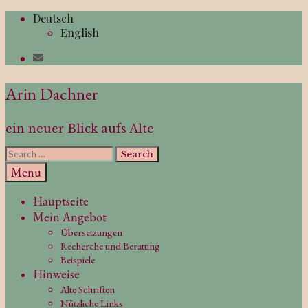
Skip
Deutsch
to
English
content
Arin Dachner
ein neuer Blick aufs Alte
Search
for:
Search
Menu
Hauptseite
Mein Angebot
Übersetzungen
Recherche und Beratung
Beispiele
Hinweise
Alte Schriften
Nützliche Links